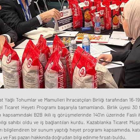
 Yağlı Tohumlar ve Mamulleri İhracatçıları Birliği tarafından 16-19 
Ticaret Heyeti Programı başarıyla tamamlandı. Birlik üyesi 30 fi
 kapsamındaki B2B ikili iş görüşmelerinde 140’ın üzerinde Faslı it
ilgi sahibi oldu ve iş bağlantıları kurdu. Kazablanka Ticaret Müşa
arı bilgilendiren bir sunum yaptığı heyet programı kapsamında, katı
u ve Fas pazarı hakkında doğrudan bilgi edinme fırsatı buldu.