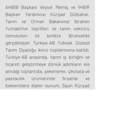
AHBİB Başkanı Veysel Memiş ve İHBİR 
Başkan Yardımcısı Kürşad Gülbahar, 
Tarım ve Orman Bakanımız İbrahim 
Yumaklı'nın teşrifleri ve tarım sektörü 
temsilcileri ile birlikte Brüksel'de 
gerçekleşen Türkiye-AB Yüksek Düzeyli 
Tarım Diyaloğu ikinci toplantısına katıldı. 
Türkiye-AB arasında, tarım iş birliğini ve 
ticareti geliştirmeye dönük adımların ele 
alındığı toplantıda, şekerleme, çikolata ve 
pastacılık ürünlerinde fırsatlar ve 
beklentilere ilişkin sunum, Sayın Kürşad 
Gülbahar tarafından yapıldı.
©2024
|
Türkiye Gıda İhracatçıları