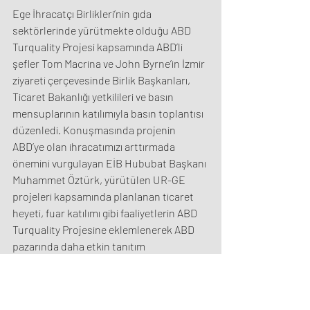
Ege İhracatçı Birlikleri’nin gıda 
sektörlerinde yürütmekte olduğu ABD 
Turquality Projesi kapsamında ABD’li 
şefler Tom Macrina ve John Byrne’in İzmir 
ziyareti çerçevesinde Birlik Başkanları, 
Ticaret Bakanlığı yetkilileri ve basın 
mensuplarının katılımıyla basın toplantısı 
düzenledi. Konuşmasında projenin 
ABD’ye olan ihracatımızı arttırmada 
önemini vurgulayan EİB Hububat Başkanı 
Muhammet Öztürk, yürütülen UR-GE 
projeleri kapsamında planlanan ticaret 
heyeti, fuar katılımı gibi faaliyetlerin ABD 
Turquality Projesine eklemlenerek ABD 
pazarında daha etkin tanıtım 
yapılacağının müjdesini verdi.