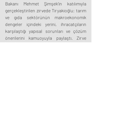
Bakanı Mehmet Şimşek’in katılımıyla 
gerçekleştirilen zirvede Tiryakioğlu; tarım 
ve gıda sektörünün makroekonomik 
dengeler içindeki yerini, ihracatçıların 
karşılaştığı yapısal sorunları ve çözüm 
önerilerini kamuoyuyla paylaştı. Zirve 
kapsamında düzenlenen oturumlarda, 
Türkiye’nin üretim gücünün korunması ve 
küresel ticaret arenasındaki 
rekabetçiliğinin sürdürülebilir kılınması 
adına atılması gereken adımlar en üst 
düzeyde istişare edildi.
©2024
|
Türkiye Gıda İhracatçıları