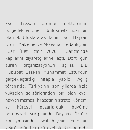
Evcil hayvan ürünleri sektörünün 
bölgedeki en önemli buluşmalarından biri 
olan 9. Uluslararası İzmir Evcil Hayvan 
Ürün, Malzeme ve Aksesuar Tedarikçileri 
Fuarı (Pet İzmir 2026), Fuarİzmir’de 
kapılarını ziyaretçilerine açtı. Dört gün 
süren organizasyonun açılışı, EİB 
Hububat Başkanı Muhammet Öztürk’ün 
gerçekleştirdiği hitapla yapıldı. Açılış 
töreninde, Türkiye’nin son yıllarda hızla 
yükselen sektörlerinden biri olan evcil 
hayvan maması ihracatının stratejik önemi 
ve küresel pazarlardaki büyüme 
potansiyeli vurgulandı. Başkan Öztürk 
konuşmasında, evcil hayvan mamaları 
sektörünün hem küresel ölçekte hem de 