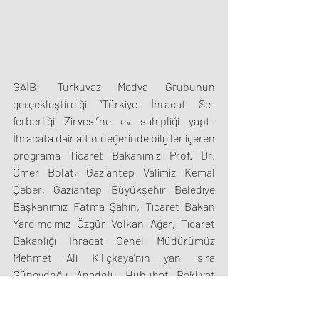
GAİB; Turkuvaz Medya Grubunun 
gerçekleştirdiği “Türkiye İhracat Se-
ferberliği Zirvesi”ne ev sahipliği yaptı. 
İhracata dair altın değerinde bilgiler içeren 
programa Ticaret Bakanımız Prof. Dr. 
Ömer Bolat, Gaziantep Valimiz Kemal 
Çeber, Gaziantep Büyükşehir Belediye 
Başkanımız Fatma Şahin, Ticaret Bakan 
Yardımcımız Özgür Volkan Ağar, Ticaret 
Bakanlığı İhracat Genel Müdürümüz 
Mehmet Ali Kılıçkaya'nın yanı sıra 
Güneydoğu Anadolu Hububat Bakliyat 
Yağlı Tohumlar ve Mamulleri İhracatçıları 
Birliği Başkanı  Celal Kadooğlu da katıldı.