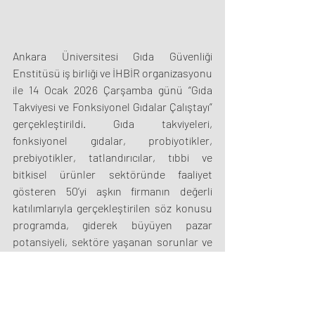
Ankara Üniversitesi Gıda Güvenliği 
Enstitüsü iş birliği ve İHBİR organizasyonu 
ile 14 Ocak 2026 Çarşamba günü “Gıda 
Takviyesi ve Fonksiyonel Gıdalar Çalıştayı” 
gerçekleştirildi. Gıda takviyeleri, 
fonksiyonel gıdalar, probiyotikler, 
prebiyotikler, tatlandırıcılar, tıbbi ve 
bitkisel ürünler sektöründe faaliyet 
gösteren 50’yi aşkın firmanın değerli 
katılımlarıyla gerçekleştirilen söz konusu 
programda, giderek büyüyen pazar 
potansiyeli, sektöre yaşanan sorunlar ve 
çözüm önerilerine yönelik istişarelerde 
bulunuldu.