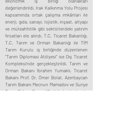
ekonomik iş birliği olanakları 
değerlendirildi, Irak Kalkınma Yolu Projesi 
kapsamında ortak çalışma imkânları ile 
enerji, gıda, sanayi, lojistik, inşaat, altyapı 
ve müteahhitlik gibi sektörlerdeki yatırım 
fırsatları ele alındı. T.C. Ticaret Bakanlığı, 
T.C. Tarım ve Orman Bakanlığı ile TİM 
Tarım Kurulu iş birliğinde düzenlenen 
“Tarım Diplomasi Atölyesi” ise Dış Ticaret 
Kompleksi’nde gerçekleştirildi. Tarım ve 
Orman Bakanı İbrahim YumakIı, Ticaret 
Bakanı Prof. Dr. Ömer Bolat, Azerbaycan 
Tarım Bakanı Mecnun Mamadov ve Suriye 
Tarım Bakanı Ecmed Bedir’in katılımlarıyla 
gerçekleşen programa, İHBİR Başkan 
Yardımcıları Kadir Kürşad Gülbahar ve 
Şemsettin Memiş iştirak etti.
Tarımın dış ticaretteki stratejik rolünün 