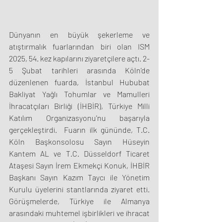
Dünyanın en büyük şekerleme ve 
atıştırmalık fuarlarından biri olan ISM 
2025, 54. kez kapılarını ziyaretçilere açtı. 2-
5 Şubat tarihleri arasında Köln'de 
düzenlenen fuarda, İstanbul Hububat 
Bakliyat Yağlı Tohumlar ve Mamulleri 
İhracatçıları Birliği (İHBİR), Türkiye Milli 
Katılım Organizasyonu'nu başarıyla 
gerçekleştirdi.  Fuarın ilk gününde, T.C. 
Köln Başkonsolosu Sayın Hüseyin 
Kantem AL ve T.C. Düsseldorf Ticaret 
Ataşesi Sayın İrem Ekmekçi Konuk, İHBİR 
Başkanı Sayın Kazım Taycı ile Yönetim 
Kurulu üyelerini stantlarında ziyaret etti. 
Görüşmelerde, Türkiye ile Almanya 
arasındaki muhtemel işbirlikleri ve ihracat 