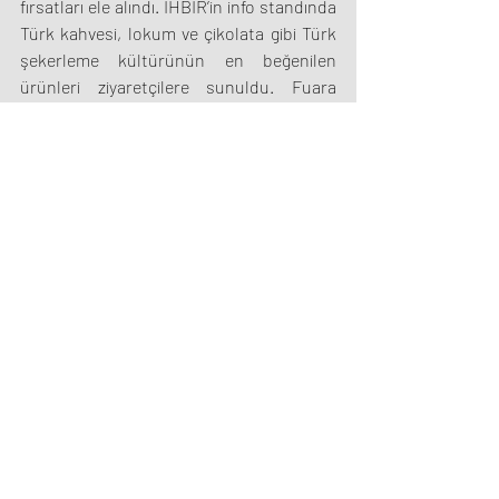
fırsatları ele alındı. İHBİR’in info standında 
Türk kahvesi, lokum ve çikolata gibi Türk 
şekerleme kültürünün en beğenilen 
ürünleri ziyaretçilere sunuldu. Fuara 
katılan dünyanın dört bir yanından gelen 
ziyaretçiler, Türk lezzetlerinin tadına 
bakarak İHBİR'in faaliyetleri hakkında bilgi 
aldı.
©2024
|
Türkiye Gıda İhracatçıları