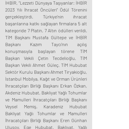
İHBİR, “Lezzeti Dünyaya Taşıyanlar: İHBİR 
2023 Yılı İhracat Öncüleri” Ödül Törenini 
gerçekleştirdi. Türkiye’nin ihracat 
başarılarına katkı sağlayan firmalara 5 alt 
kategoride 7 Platin, 7 Altın ödülleri verildi. 
TİM Başkanı Mustafa Gültepe ve İHBİR 
Başkanı Kazım Taycı’nın açılış 
konuşmasıyla başlayan törene TİM 
Başkan Vekili Çetin Tecdelioğlu, TİM 
Başkan Vekili Ahmet Güleç, TİM Hububat 
Sektör Kurulu Başkanı Ahmet Tiryakioğlu, 
İstanbul Mobilya, Kağıt ve Orman Ürünleri 
İhracatçıları Birliği Başkanı Erkan Özkan, 
Akdeniz Hububat, Bakliyat Yağlı Tohumlar 
ve Mamulleri İhracatçıları Birliği Başkanı 
Veysel Memiş, Karadeniz Hububat 
Bakliyat Yağlı Tohumlar ve Mamulleri 
İhracatçıları Birliği Başkanı Eren Günhan 
Ulusoy, Ege Hububat, Bakliyat, Yağlı 