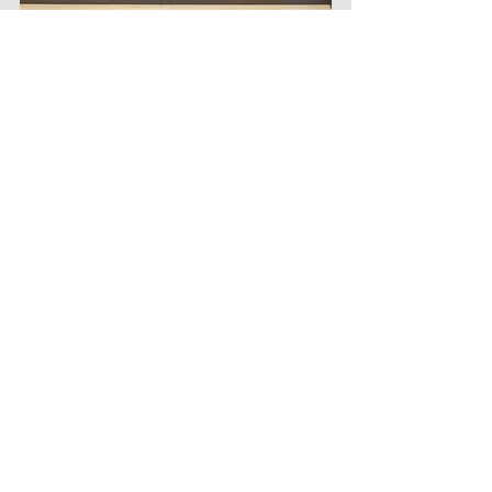
©2024
|
Türkiye Gıda İhracatçıları