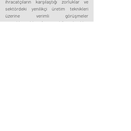
ihracatçıların karşılaştığı zorluklar ve 
sektördeki yenilikçi üretim teknikleri 
üzerine verimli görüşmeler 
gerçekleştirildi. Ayrıca, küresel iklim 
değişikliğinin tarım ihracatına etkileri de 
gündeme getirildi.
©2024
|
Türkiye Gıda İhracatçıları
Designed by