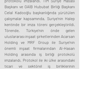
protokolü imzalandı. TİM Suriye Masası 
Başkanı ve GAİB Hububat Birliği Başkanı 
Celal Kadooğlu başkanlığında yürütülen 
çalışmalar kapsamında, Suriye’nin Halep 
kentinde bir imza töreni gerçekleştirildi. 
Törende, Türkiye’nin önde gelen 
uluslararası inşaat şirketlerinden Acarsan 
Holding ve MRF Group ile Suriye’nin 
önemli inşaat firmalarından Al-Hasan 
Holding arasında iş birliği protokolü 
imzalandı. Protokol ile iki ülke arasındaki 
ticari ve sektörel iş birliklerinin 
geliştirilmesi hedefleniyor. Halep’te 
düzenlenen imza törenine T.C. Halep 
Başkonsolosu Muammer Hakan Cengiz, 
Halep Valisi Azzam El Garib, TİM Suriye 
Masası Başkanı Celal Kadooğlu, Gaziantep 
Ticaret Odası Başkanı Tuncay Yıldırım ve 
Gaziantep Ticaret Borsası Başkanı 