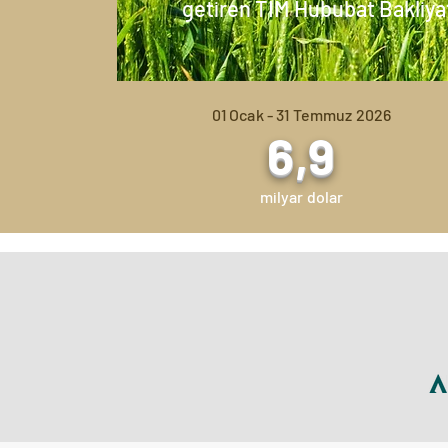
getiren TİM Hububat Bakliya
01 Ocak - 31 Temmuz 2026
6,9
milyar dolar