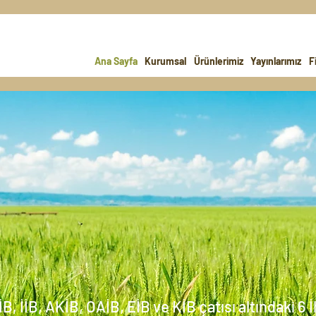
Ana Sayfa
Kurumsal
Ürünlerimiz
Yayınlarımız
F
B, İİB, AKİB, OAİB, EİB ve KİB çatısı altındaki 6 İh