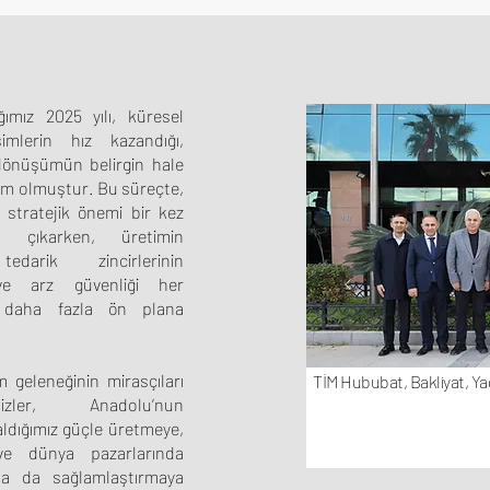
ğımız 2025 yılı, küresel
imlerin hız kazandığı,
dönüşümün belirgin hale
nem olmuştur. Bu süreçte,
stratejik önemi bir kez
 çıkarken, üretimin
 tedarik zincirlerinin
ı ve arz güvenliği her
 daha fazla ön plana
m geleneğinin mirasçıları
TİM Hububat, Bakliyat, Ya
zler, Anadolu’nun
ldığımız güçle üretmeye,
 ve dünya pazarlarında
aha da sağlamlaştırmaya