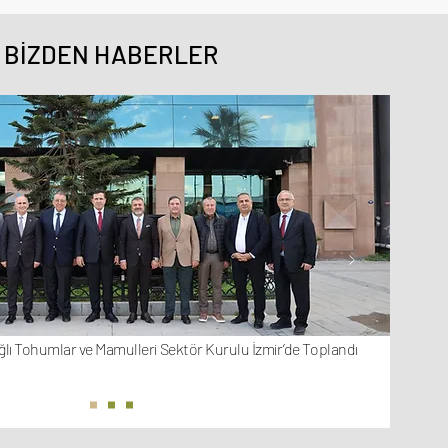
BİZDEN HABERLER
ğlı Tohumlar ve Mamulleri Sektör Kurulu İzmir’de Toplandı