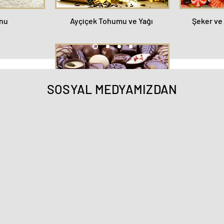
nu
Ayçiçek Tohumu ve Yağı
Şeker ve
SOSYAL MEDYAMIZDAN
Kakaolu Mamuller