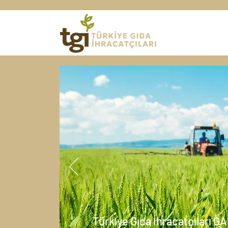
Türkiye Gıda İhracatçıları GAİ