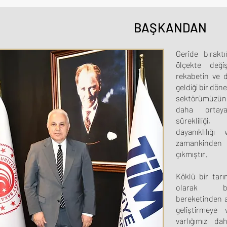
BAŞKANDAN
Geride bıraktı
ölçekte değiş
rekabetin ve 
geldiği bir dö
sektörümüzün 
daha ortaya
sürekliliği,
dayanıklılığ
zamankinden
çıkmıştır.
Köklü bir tarı
olarak bi
bereketinden a
geliştirmeye
varlığımızı d