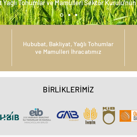
t Yağlı Tohumlar ve Mamulleri Sektör Kurulu'nun
Hububat, Bakliyat, Yağlı Tohumlar
ve Mamulleri İhracatımız
BİRLİKLERİMİZ