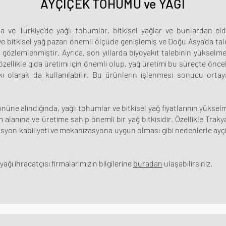
AYÇİÇEK TOHUMU ve YAĞI
 ve Türkiye'de yağlı tohumlar, bitkisel yağlar ve bunlardan eld
ve bitkisel yağ pazarı önemli ölçüde genişlemiş ve Doğu Asya'da tal
ş gözlemlenmiştir. Ayrıca, son yıllarda biyoyakıt talebinin yükselm
özellikle gıda üretimi için önemli olup, yağ üretimi bu süreçte öncelik
ı olarak da kullanılabilir. Bu ürünlerin işlenmesi sonucu orta
 önüne alındığında, yağlı tohumlar ve bitkisel yağ fiyatlarının yük
m alanına ve üretime sahip önemli bir yağ bitkisidir. Özellikle Tra
syon kabiliyeti ve mekanizasyona uygun olması gibi nedenlerle ayçiçeğ
ı ihracatçısı firmalarımızın bilgilerine
buradan
ulaşabilirsiniz.