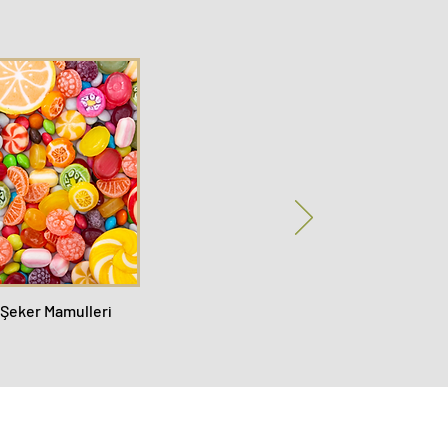
 Şeker Mamulleri
©2024
|
Türkiye Gıda İhracatçıları