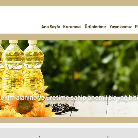
Ana Sayfa
Kurumsal
Ürünlerimiz
Yayınlarımız
F
ekim alanına ve üretime sahip önemli bir yağ bitk